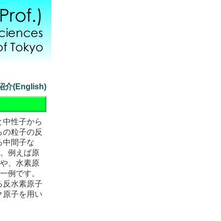
紹介
(English)
と中性子から
らの粒子の反
る中間子な
す。例えば原
”や、水素原
の一例です。
る反水素原子
ク原子を用い